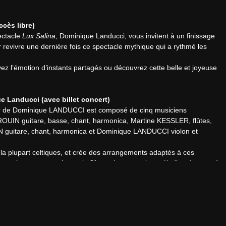
ccès libre)
ectacle 
Lux Salina
, Dominique Landucci, vous invitent à un finissage 
r revivre une dernière fois ce spectacle mythique qui a rythmé les 
 l’émotion d’instants partagés ou découvrez cette belle et joyeuse 
 Landucci (avec billet concert)
r de Dominique LANDUCCI est composé de cinq musiciens 
ROUIN guitare, basse, chant, harmonica, Martine KESSLER, flûtes, 
IN guitare, chant, harmonica et Dominique LANDUCCI violon et 
la plupart celtiques, et crée des arrangements adaptés à ces 
et guitares emmenés par la flûte qui traverse les mélodies donnent à 
d’écouter et de rêver ou de se lever et danser. Le groupe intègre 
sique festive aime à être partagée avec un public qui fera monter la 