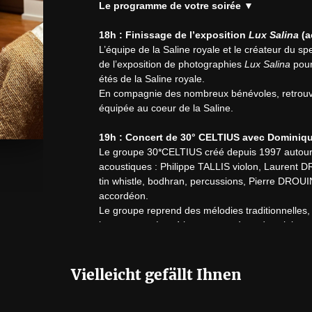
Le programme de votre soirée ▼
18h : Finissage de l’exposition 
Lux Salina
 (a
L’équipe de la Saline royale et le créateur du sp
de l’exposition de photographies 
Lux Salina
 pou
étés de la Saline royale.

En compagnie des nombreux bénévoles, retrouvez
équipée au coeur de la Saline.

19h : Concert de 30° CELTIUS avec Dominique
Le groupe 30*CELTIUS créé depuis 1997 autou
acoustiques : Philippe TALLIS violon, Laurent D
tin whistle, bodhran, percussions, Pierre DROU
accordéon.

Le groupe reprend des mélodies traditionnelles, 
instruments. Les 4 instruments à cordes violons 
ces musiques un charme insolite qui donne envie 
aussi quelques compositions originales. Cette mu
température tout au long de la soirée.
Vielleicht gefällt Ihnen
Lizenznummer: 3-1113347