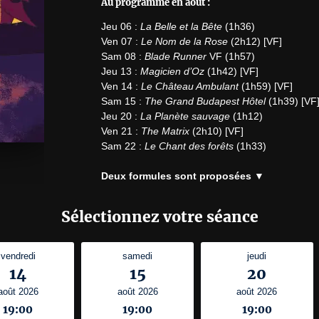
Au programme en août :
Jeu 06 : 
La Belle et la Bête
 (1h36)

Ven 07 : 
Le Nom de la Rose
 (2h12) [VF]

Sam 08 : 
Blade Runner
 VF (1h57)

Jeu 13 : 
Magicien d’Oz
 (1h42) [VF]

Ven 14 : 
Le Château Ambulant
 (1h59) [VF]

Sam 15 : 
The Grand Budapest Hôtel
 (1h39) [VF]
Jeu 20 : 
La Planète sauvage
 (1h12)

Ven 21 : 
The Matrix
 (2h10) [VF]

Sam 22 : 
Le Chant des forêts
 (1h33)

Deux formules sont proposées ▼
Billet Expo + spectacle + repas
Sélectionnez votre séance
18h30 :
Jusqu’à 21h45 :
 Visite libre de l’expo 
Mystificat
vendredi
samedi
jeudi
14
15
20
19h30 :
Voir les menus préparés 
août 2026
août 2026
août 2026
22h :
 Cinéma plein air (chaises pliantes autoris
19:00
19:00
19:00