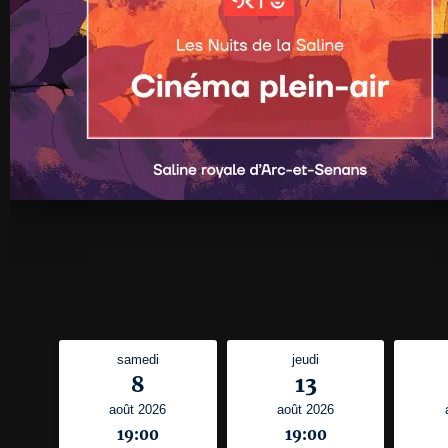
samedi
jeudi
8
13
août 2026
août 2026
19:00
19:00