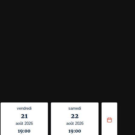


ion
 et accès libre au spectacle « A la poursuite du collectionneur 
vendredi
samedi
21
22
août 2026
août 2026
ées)
19:00
19:00