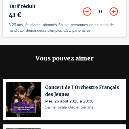
Tarif réduit
0
41 €
6-25 ans, étudiants, abonnés Saline, personnes en situation de
handicap, demandeurs d'emploi, CSE partenaires
Vous pouvez aimer
Concert de l'Orchestre Français
des Jeunes
Mer. 26 août 2026 à 20:30
Saline royale
(
Arc et Senans
)