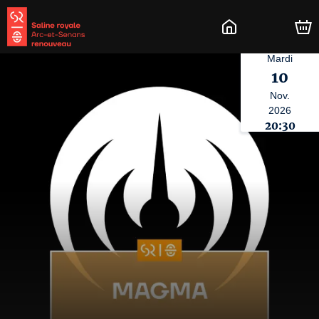
Mardi
10
Nov.
2026
20:30